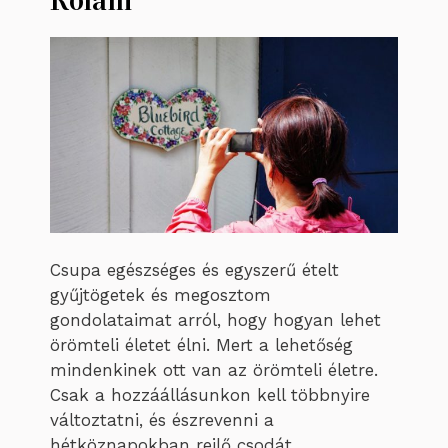
Rólam
Csupa egészséges és egyszerű ételt
gyűjtögetek és megosztom
gondolataimat arról, hogy hogyan lehet
örömteli életet élni. Mert a lehetőség
mindenkinek ott van az örömteli életre.
Csak a hozzáállásunkon kell többnyire
változtatni, és észrevenni a
hétköznapokban rejlő csodát.