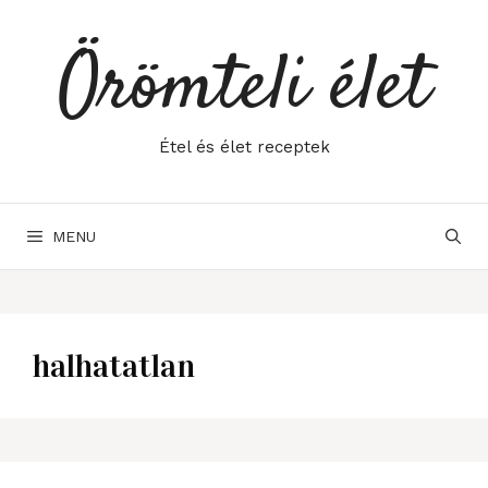
Skip
to
Örömteli élet
content
Étel és élet receptek
MENU
halhatatlan