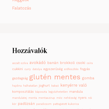
Falatozás
Hozzávalók
avokádó
banán
brokkoli
csoki
aszalt szilva
csíra
cukkini
egyszerűség
fogyás
curry
datolya
erőfeszítés
glutén mentes
gomba
gazdagság
kenyérre való
joghurt
hajdina
halhatatlan
kakaó
komposztálás
mandula
káposzta
legyőzhetetlen
nyers
mandulatej
menta
mentaszirup
méz
nehézség
női
padlizsán
kör
paradicsom
pattogatott kukorica