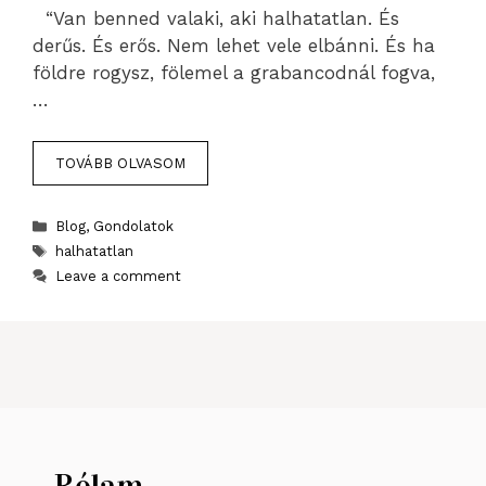
“Van benned valaki, aki halhatatlan. És
derűs. És erős. Nem lehet vele elbánni. És ha
földre rogysz, fölemel a grabancodnál fogva,
…
TOVÁBB OLVASOM
Categories
Blog
,
Gondolatok
Tags
halhatatlan
Leave a comment