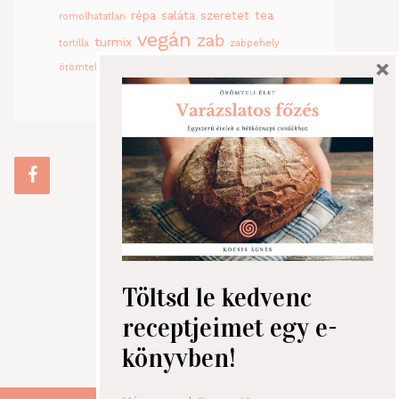
répa
saláta
szeretet
tea
romolhatatlan
vegán
zab
turmix
tortilla
zabpehely
×
örömteli étel
Töltsd le kedvenc
receptjeimet egy e-
könyvben!