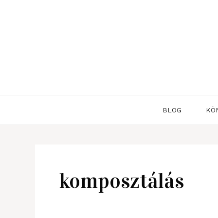
Skip
to
content
BLOG
KÖ
komposztálás