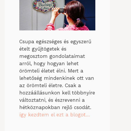
Csupa egészséges és egyszerű
ételt gyűjtögetek és
megosztom gondolataimat
arról, hogy hogyan lehet
örömteli életet élni. Mert a
lehetőség mindenkinek ott van
az örömteli életre. Csak a
hozzáállásunkon kell többnyire
változtatni, és észrevenni a
hétköznapokban rejlő csodát.
így kezdtem el ezt a blogot…