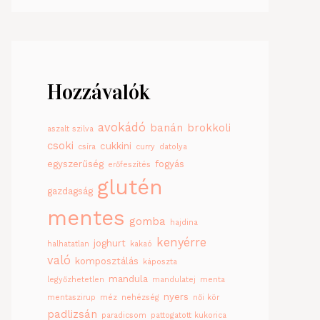
Hozzávalók
avokádó
banán
brokkoli
aszalt szilva
csoki
cukkini
csíra
curry
datolya
egyszerűség
fogyás
erőfeszítés
glutén
gazdagság
mentes
gomba
hajdina
kenyérre
joghurt
halhatatlan
kakaó
való
komposztálás
káposzta
mandula
legyőzhetetlen
mandulatej
menta
nyers
mentaszirup
méz
nehézség
női kör
padlizsán
paradicsom
pattogatott kukorica