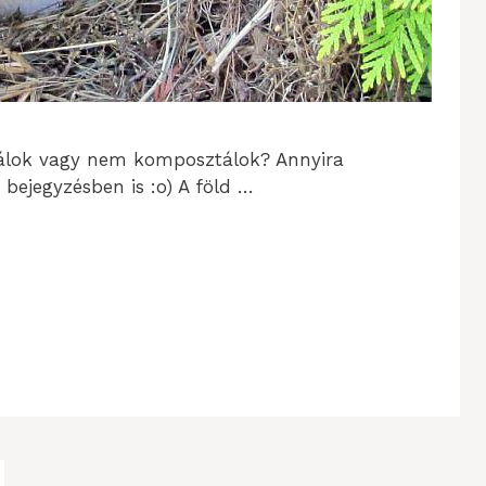
álok vagy nem komposztálok? Annyira
bejegyzésben is :o) A föld …