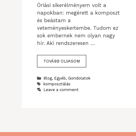
Óriási sikerélményem volt a
napokban: megérett a komposzt
és beástam a
veteményeskertembe. Tudom ez
sok embernek nem olyan nagy
hír. Aki rendszeresen …
TOVÁBB OLVASOM
Categories
Blog
,
Egyéb
,
Gondolatok
Tags
komposztálás
Leave a comment