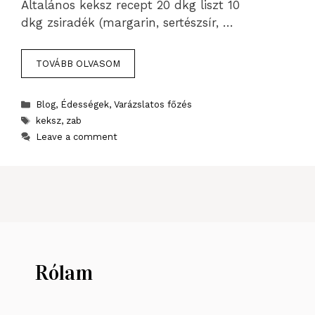
Általános keksz recept 20 dkg liszt 10
dkg zsiradék (margarin, sertészsír, …
TOVÁBB OLVASOM
Categories
Blog
,
Édességek
,
Varázslatos főzés
Tags
keksz
,
zab
Leave a comment
Rólam