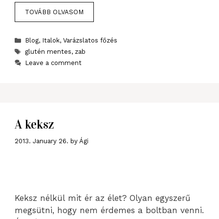
TOVÁBB OLVASOM
Categories
Blog
,
Italok
,
Varázslatos főzés
Tags
glutén mentes
,
zab
Leave a comment
A keksz
2013. January 26.
by
Ági
Keksz nélkül mit ér az élet? Olyan egyszerű
megsütni, hogy nem érdemes a boltban venni.