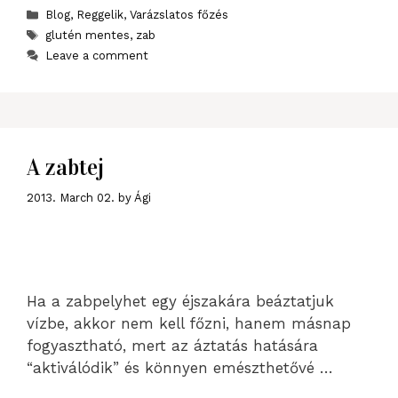
Categories
Blog
,
Reggelik
,
Varázslatos főzés
Tags
glutén mentes
,
zab
Leave a comment
A zabtej
2013. March 02.
by
Ági
Ha a zabpelyhet egy éjszakára beáztatjuk
vízbe, akkor nem kell főzni, hanem másnap
fogyasztható, mert az áztatás hatására
“aktiválódik” és könnyen emészthetővé …