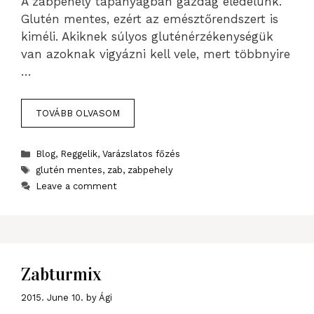
A zabpehely tápanyagban gazdag eledelünk.
Glutén mentes, ezért az emésztőrendszert is
kiméli. Akiknek súlyos gluténérzékenységük
van azoknak vigyázni kell vele, mert többnyire
…
TOVÁBB OLVASOM
Categories
Blog
,
Reggelik
,
Varázslatos főzés
Tags
glutén mentes
,
zab
,
zabpehely
Leave a comment
Zabturmix
2015. June 10.
by
Ági