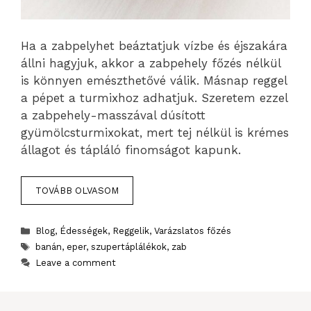
Ha a zabpelyhet beáztatjuk vízbe és éjszakára
állni hagyjuk, akkor a zabpehely főzés nélkül
is könnyen emészthetővé válik. Másnap reggel
a pépet a turmixhoz adhatjuk. Szeretem ezzel
a zabpehely-masszával dúsított
gyümölcsturmixokat, mert tej nélkül is krémes
állagot és tápláló finomságot kapunk.
TOVÁBB OLVASOM
Categories
Blog
,
Édességek
,
Reggelik
,
Varázslatos főzés
Tags
banán
,
eper
,
szupertáplálékok
,
zab
Leave a comment