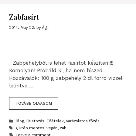
Zabfasírt
2014. May 22.
by
Ági
Zabpehelyből is lehet fasírtot készíteni!!!
Komolyan! Próbáld ki, ha nem hiszed.
Hozzávalók: 100 g zabpehely 2 dl forró vízzel
leöntve …
TOVÁBB OLVASOM
Categories
Blog
,
Falatozás
,
Főételek
,
Varázslatos főzés
Tags
glutén mentes
,
vegán
,
zab
Leave a comment