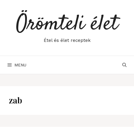
Skip
to
Örömteli élet
content
Étel és élet receptek
MENU
zab