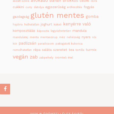
avokádó
banán
brokkoli
csoki
aszalt szilva
csíra
cukkini
egyszerűség
fogyás
curry
datolya
erőfeszítés
glutén mentes
gomba
gazdagság
kenyérre való
joghurt
hajdina
halhatatlan
kakaó
komposztálás
mandula
káposzta
legyőzhetetlen
nyers
mandulatej
menta
mentaszirup
méz
nehézség
női
padlizsán
kör
paradicsom
pattogatott kukorica
répa
saláta
szeretet
tea
turmix
romolhatatlan
tortilla
vegán
zab
zabpehely
örömteli étel