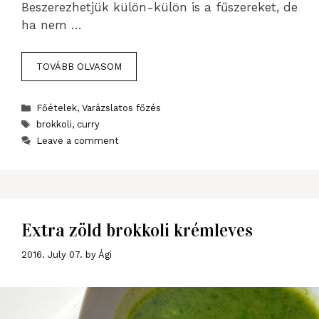
Beszerezhetjük külön-külön is a fűszereket, de
ha nem …
TOVÁBB OLVASOM
Categories
Főételek
,
Varázslatos főzés
Tags
brokkoli
,
curry
Leave a comment
Extra zöld brokkoli krémleves
2016. July 07.
by
Ági