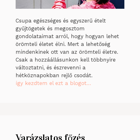
Csupa egészséges és egyszerű ételt
gyűjtögetek és megosztom
gondolataimat arról, hogy hogyan lehet
örömteli életet élni. Mert a lehetőség
mindenkinek ott van az örömteli életre.
Csak a hozzáállásunkon kell többnyire
változtatni, és észrevenni a
hétköznapokban rejlő csodát.
így kezdtem el ezt a blogot…
Varázslatos főzés