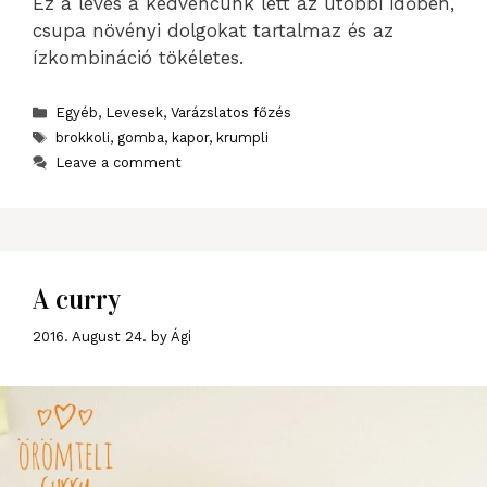
Ez a leves a kedvencünk lett az utóbbi időben,
csupa növényi dolgokat tartalmaz és az
ízkombináció tökéletes.
Categories
Egyéb
,
Levesek
,
Varázslatos főzés
Tags
brokkoli
,
gomba
,
kapor
,
krumpli
Leave a comment
A curry
2016. August 24.
by
Ági