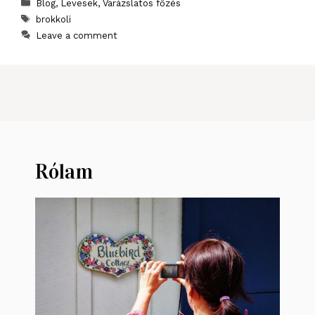
Categories
Blog
,
Levesek
,
Varázslatos főzés
Tags
brokkoli
Leave a comment
Rólam