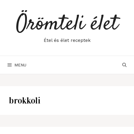
Skip
to
Örömteli élet
content
Étel és élet receptek
MENU
brokkoli