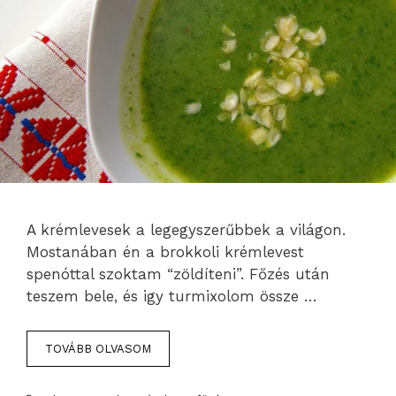
A krémlevesek a legegyszerűbbek a világon.
Mostanában én a brokkoli krémlevest
spenóttal szoktam “zöldíteni”. Főzés után
teszem bele, és igy turmixolom össze …
TOVÁBB OLVASOM