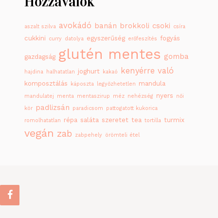
Hozzávalók
avokádó
banán
brokkoli
csoki
aszalt szilva
csíra
cukkini
egyszerűség
fogyás
curry
datolya
erőfeszítés
glutén mentes
gomba
gazdagság
kenyérre való
joghurt
hajdina
halhatatlan
kakaó
komposztálás
mandula
káposzta
legyőzhetetlen
nyers
mandulatej
menta
mentaszirup
méz
nehézség
női
padlizsán
kör
paradicsom
pattogatott kukorica
répa
saláta
szeretet
tea
turmix
romolhatatlan
tortilla
vegán
zab
zabpehely
örömteli étel