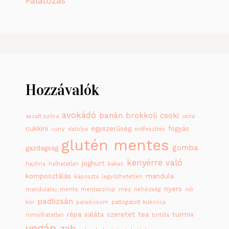
Falatozás
Hozzávalók
avokádó
banán
brokkoli
csoki
aszalt szilva
csíra
cukkini
egyszerűség
fogyás
curry
datolya
erőfeszítés
glutén mentes
gomba
gazdagság
kenyérre való
joghurt
hajdina
halhatatlan
kakaó
komposztálás
mandula
káposzta
legyőzhetetlen
nyers
mandulatej
menta
mentaszirup
méz
nehézség
női
padlizsán
kör
paradicsom
pattogatott kukorica
répa
saláta
szeretet
tea
turmix
romolhatatlan
tortilla
vegán