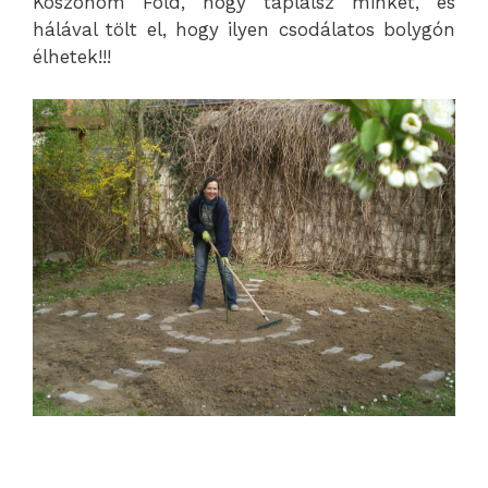
Köszönöm Föld, hogy táplálsz minket, és
hálával tölt el, hogy ilyen csodálatos bolygón
élhetek!!!