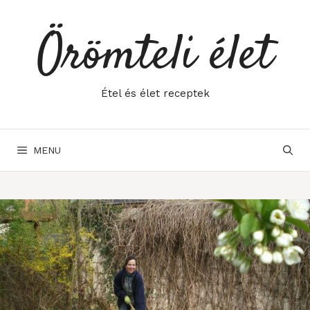
Skip
to
Örömteli élet
content
Étel és élet receptek
MENU