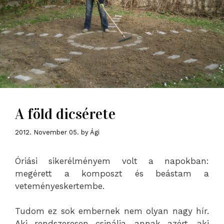
A föld dicsérete
2012. November 05.
by
Ági
Óriási sikerélményem volt a napokban:
megérett a komposzt és beástam a
veteményeskertembe.
Tudom ez sok embernek nem olyan nagy hír.
Aki rendszeresen csinálja, annak azért, aki