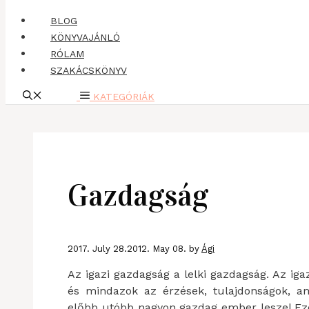
BLOG
KÖNYVAJÁNLÓ
RÓLAM
SZAKÁCSKÖNYV
KATEGÓRIÁK
Gazdagság
2017. July 28.
2012. May 08.
by
Ági
Az igazi gazdagság a lelki gazdagság. Az iga
és mindazok az érzések, tulajdonságok, am
előbb utóbb nagyon gazdag ember leszel.Eze