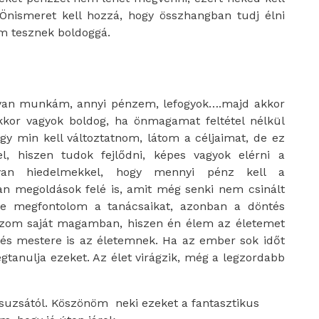
ismeret kell hozzá, hogy összhangban tudj élni
em tesznek boldoggá.
lyan munkám, annyi pénzem, lefogyok….majd akkor
kkor vagyok boldog, ha önmagamat feltétel nélkül
y min kell változtatnom, látom a céljaimat, de ez
, hiszen tudok fejlődni, képes vagyok elérni a
an hiedelmekkel, hogy mennyi pénz kell a
an megoldások felé is, amit még senki nem csinált
e megfontolom a tanácsaikat, azonban a döntés
ízom saját magamban, hiszen én élem az életemet
e és mestere is az életemnek. Ha az ember sok időt
gtanulja ezeket. Az élet virágzik, még a legzordabb
Zsuzsától. Köszönöm neki ezeket a fantasztikus