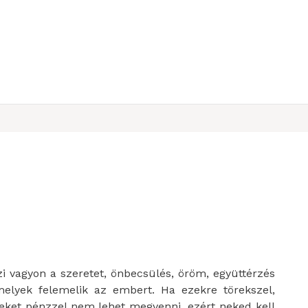
zi vagyon a szeretet, önbecsülés, öröm, együttérzés
elyek felemelik az embert. Ha ezekre törekszel,
ket pénzzel nem lehet megvenni, ezért neked kell