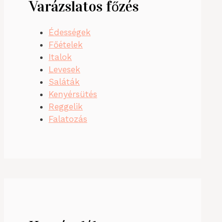
Varázslatos főzés
Édességek
Főételek
Italok
Levesek
Saláták
Kenyérsütés
Reggelik
Falatozás