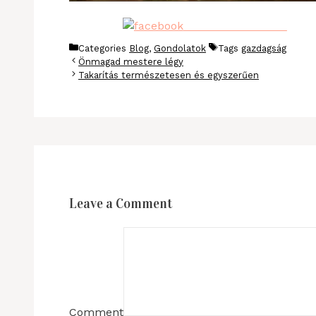
Share on Facebook
Categories
Blog
,
Gondolatok
Tags
gazdagság
Önmagad mestere légy
Takarítás természetesen és egyszerűen
Leave a Comment
Comment