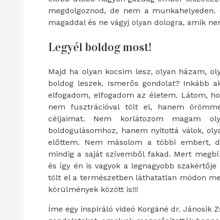
megdolgoznod, de nem a munkahelyeden. Ön
magaddal és ne vágyj olyan dologra, amik n
Legyél boldog most!
Majd ha olyan kocsim lesz, olyan házam, o
boldog leszek. Ismerős gondolat? Inkább a
elfogadom, elfogadom az életem. Látom, hog
nem fusztrációval tölt el, hanem örömmel
céljaimat. Nem korlátozom magam oly
boldogulásomhoz, hanem nyitottá válok, oly
előttem. Nem másolom a többi embert, d
mindig a saját szívemből fakad. Mert megb
és így én is vagyok a legnagyobb szakértőj
tölt el a természetben láthatatlan módon me
körülmények között is!!!
Íme egy inspiráló videó Korgáné dr. Jánosik 