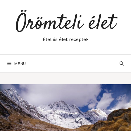
Skip
to
Örömteli élet
content
Étel és élet receptek
MENU