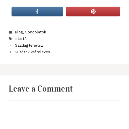
Categories
Blog
,
Gondolatok
Tags
kitartás
Gazdag lehetsz
Sütőtök krémleves
Leave a Comment
Comment