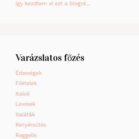
így kezdtem el ezt a blogot…
Varázslatos főzés
Édességek
Főételek
Italok
Levesek
Saláták
Kenyérsütés
Reggelik