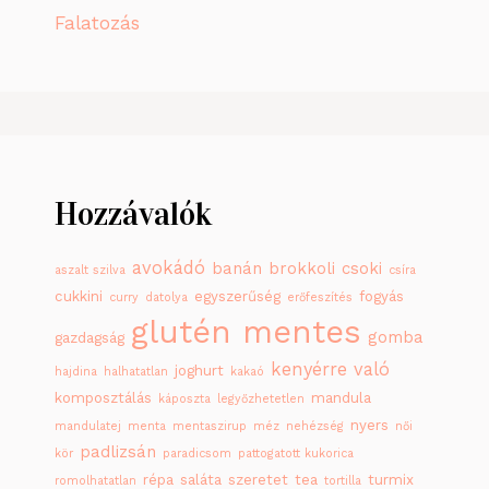
Falatozás
Hozzávalók
avokádó
banán
brokkoli
csoki
aszalt szilva
csíra
cukkini
egyszerűség
fogyás
curry
datolya
erőfeszítés
glutén mentes
gomba
gazdagság
kenyérre való
joghurt
hajdina
halhatatlan
kakaó
komposztálás
mandula
káposzta
legyőzhetetlen
nyers
mandulatej
menta
mentaszirup
méz
nehézség
női
padlizsán
kör
paradicsom
pattogatott kukorica
répa
saláta
szeretet
tea
turmix
romolhatatlan
tortilla