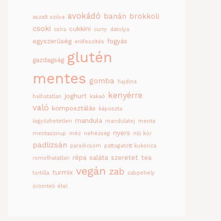
avokádó
banán
brokkoli
aszalt szilva
csoki
cukkini
csíra
curry
datolya
egyszerűség
fogyás
erőfeszítés
glutén
gazdagság
mentes
gomba
hajdina
kenyérre
joghurt
halhatatlan
kakaó
való
komposztálás
káposzta
mandula
legyőzhetetlen
mandulatej
menta
nyers
mentaszirup
méz
nehézség
női kör
padlizsán
paradicsom
pattogatott kukorica
répa
saláta
szeretet
tea
romolhatatlan
vegán
zab
turmix
tortilla
zabpehely
örömteli étel