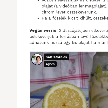
Közben elkészítjük az öntetet: 2 d
olajat (a videóban lenmagolajat),
citrom levét összekeverünk.
Ha a főzelék kicsit kihűlt, összek
Vegán verzió
: 2 dl szójatejben elkeve
belekeverjük a forrásban lévő főzelékbe
adhatunk hozzá egy kis olajat ha már hü