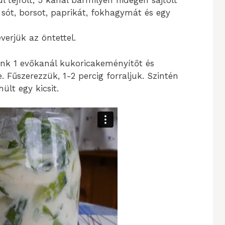
l tejfölt, 5 kanál bármilyen hidegen sajtolt
 sót, borsot, paprikát, fokhagymát és egy
everjük az öntettel.
rünk 1 evőkanál kukoricakeményítőt és
. Fűszerezzük, 1-2 percig forraljuk. Szintén
lt egy kicsit.