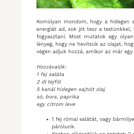
Komolyan mondom, hogy a hidegen saj
energiát ad, sok jót tesz a testünkkel
fogyasztani. Most mutatok egy olyan 
lényeg, hogy ne hevítsük az olajat, hog
végén adjuk hozzá, amikor az már egy k
Hozzávalók:
1 fej saláta
2 dl tejföl
5 kanál hidegen sajtolt olaj
só, bors, paprika
egy citrom leve
1 fej római salátát, vagy bármily
párolunk.