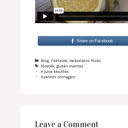
Share on Facebook
Categories
Blog
,
Főételek
,
Varázslatos főzés
Tags
főzelék
,
glutén mentes
A juice készítés
Szeretni önmagam
Leave a Comment