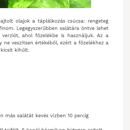
tolt olajok a táplálkozás csúcsa: rengeteg
, finom. Legegyszerűbben salátára öntve lehet
verziót, ahol főzelékbe is használjuk. Az a
y ne veszítsen értékéből, ezért a főzelékhez a
icsit kihűlt.
en más salátát kevés vízben 10 percig