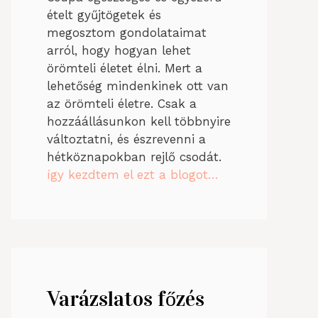
ételt gyűjtögetek és
megosztom gondolataimat
arról, hogy hogyan lehet
örömteli életet élni. Mert a
lehetőség mindenkinek ott van
az örömteli életre. Csak a
hozzáállásunkon kell többnyire
változtatni, és észrevenni a
hétköznapokban rejlő csodát.
így kezdtem el ezt a blogot…
Varázslatos főzés