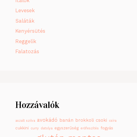
Italok
Levesek
Saláták
Kenyérsütés
Reggelik
Falatozás
Hozzávalók
avokádó
banán
brokkoli
csoki
aszalt szilva
csíra
cukkini
egyszerűség
fogyás
curry
datolya
erőfeszítés