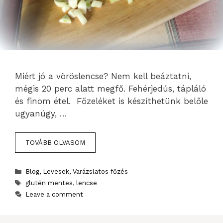
Miért jó a vöröslencse? Nem kell beáztatni,
mégis 20 perc alatt megfő. Fehérjedús, tápláló
és finom étel. Főzeléket is készíthetünk belőle
ugyanúgy, …
TOVÁBB OLVASOM
Categories
Blog
,
Levesek
,
Varázslatos főzés
Tags
glutén mentes
,
lencse
Leave a comment