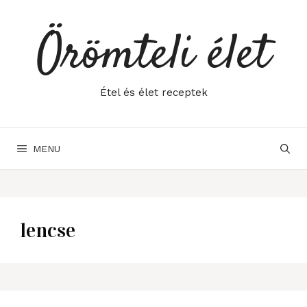
Skip
to
Örömteli élet
content
Étel és élet receptek
MENU
lencse