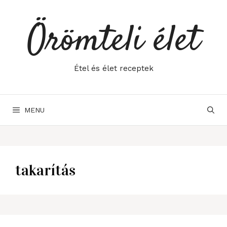
Skip
to
Örömteli élet
content
Étel és élet receptek
MENU
takarítás