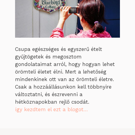
Csupa egészséges és egyszerű ételt
gyűjtögetek és megosztom
gondolataimat arról, hogy hogyan lehet
örömteli életet élni. Mert a lehetőség
mindenkinek ott van az örömteli életre.
Csak a hozzáállásunkon kell többnyire
változtatni, és észrevenni a
hétköznapokban rejlő csodát.
így kezdtem el ezt a blogot…