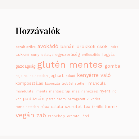
Hozzávalók
avokádó
banán
brokkoli
csoki
aszalt szilva
csíra
cukkini
egyszerűség
fogyás
curry
datolya
erőfeszítés
glutén mentes
gomba
gazdagság
kenyérre való
joghurt
hajdina
halhatatlan
kakaó
komposztálás
mandula
káposzta
legyőzhetetlen
nyers
mandulatej
menta
mentaszirup
méz
nehézség
női
padlizsán
kör
paradicsom
pattogatott kukorica
répa
saláta
szeretet
tea
turmix
romolhatatlan
tortilla
vegán
zab
zabpehely
örömteli étel