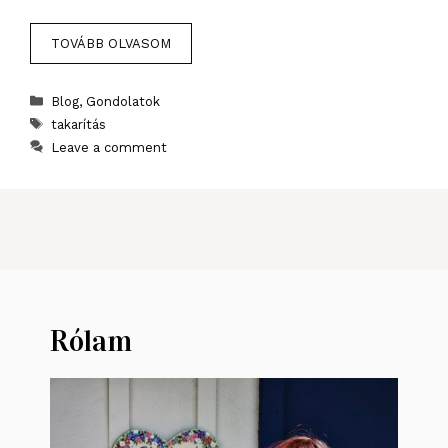
TOVÁBB OLVASOM
Categories
Blog
,
Gondolatok
Tags
takarítás
Leave a comment
Rólam