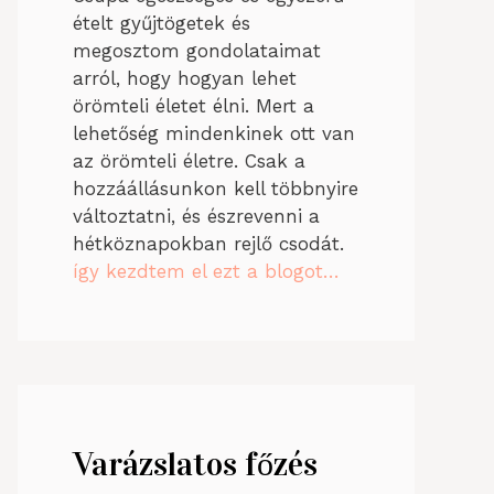
ételt gyűjtögetek és
megosztom gondolataimat
arról, hogy hogyan lehet
örömteli életet élni. Mert a
lehetőség mindenkinek ott van
az örömteli életre. Csak a
hozzáállásunkon kell többnyire
változtatni, és észrevenni a
hétköznapokban rejlő csodát.
így kezdtem el ezt a blogot…
Varázslatos főzés