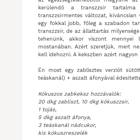
kerülendő a transzzsír tartalm
transzzsírmentes változat, kíváncsian 
egy fokkal jobb, főleg a szabadon tart
transzzsír, de az állattartás milyenség
tehenünk, akkor viszont mennyei l
mostanában. Azért szeretjük, mert ne
kell idehozni. A kekszben azért nagyon 
Én most egy zablisztes verziót sütöt
teáskanál) + aszalt áfonyával édesített
Kókuszos zabkeksz hozzávalók:
20 dkg zabliszt, 10 dkg kókuszzsír,
1 tojás,
5 dkg aszalt áfonya,
3 teáskanál nádcukor,
kis kókuszreszelék