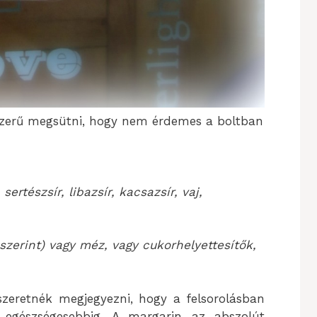
yszerű megsütni, hogy nem érdemes a boltban
ertészsír, libazsír, kacsazsír, vaj,
szerint) vagy méz, vagy cukorhelyettesítők,
szeretnék megjegyezni, hogy a felsorolásban
 egészségesebbig. A margarin az abszolút