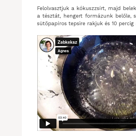
Felolvasztjuk a kókuszzsírt, majd bel
a tésztát, hengert formázunk belőle, s
sütőpapíros tepsire rakjuk és 10 percig