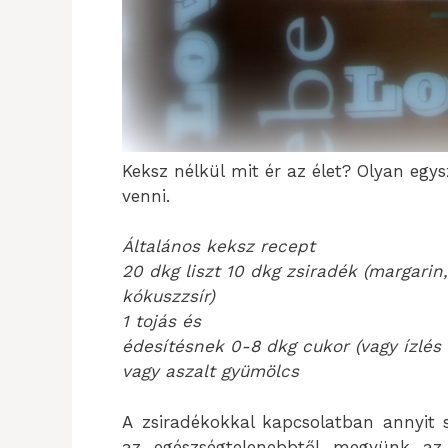
Keksz nélkül mit ér az élet? Olyan eg
venni.
Általános keksz recept
20 dkg liszt 10 dkg zsiradék (margarin, s
kókuszzsír)
1 tojás és
édesítésnek 0-8 dkg cukor (vagy ízlés 
vagy aszalt gyümölcs
A zsiradékokkal kapcsolatban annyit 
az egészségtelenebbtől megyünk az