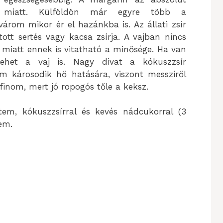
a miatt. Külföldön már egyre több a
várom mikor ér el hazánkba is. Az állati zsír
ott sertés vagy kacsa zsírja. A vajban nincs
e miatt ennek is vitatható a minősége. Ha van
ehet a vaj is. Nagy divat a kókuszzsír
m károsodik hő hatására, viszont messziről
finom, mert jó ropogós tőle a keksz.
tem, kókuszzsírral és kevés nádcukorral (3
em.