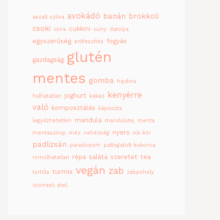
avokádó
banán
brokkoli
aszalt szilva
csoki
cukkini
csíra
curry
datolya
egyszerűség
fogyás
erőfeszítés
glutén
gazdagság
mentes
gomba
hajdina
kenyérre
joghurt
halhatatlan
kakaó
való
komposztálás
káposzta
mandula
legyőzhetetlen
mandulatej
menta
nyers
mentaszirup
méz
nehézség
női kör
padlizsán
paradicsom
pattogatott kukorica
répa
saláta
szeretet
tea
romolhatatlan
vegán
zab
turmix
tortilla
zabpehely
örömteli étel