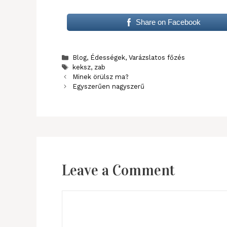
Share on Facebook
Categories
Blog
,
Édességek
,
Varázslatos főzés
Tags
keksz
,
zab
Minek örülsz ma?
Egyszerűen nagyszerű
Leave a Comment
Comment