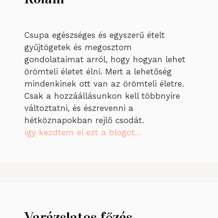
Csupa egészséges és egyszerű ételt
gyűjtögetek és megosztom
gondolataimat arról, hogy hogyan lehet
örömteli életet élni. Mert a lehetőség
mindenkinek ott van az örömteli életre.
Csak a hozzáállásunkon kell többnyire
változtatni, és észrevenni a
hétköznapokban rejlő csodát.
így kezdtem el ezt a blogot…
Varázslatos főzés