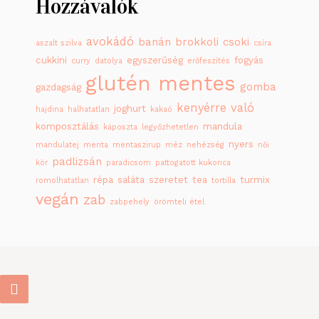
Hozzávalók
avokádó
banán
brokkoli
csoki
aszalt szilva
csíra
cukkini
egyszerűség
fogyás
curry
datolya
erőfeszítés
glutén mentes
gomba
gazdagság
kenyérre való
joghurt
hajdina
halhatatlan
kakaó
komposztálás
mandula
káposzta
legyőzhetetlen
nyers
mandulatej
menta
mentaszirup
méz
nehézség
női
padlizsán
kör
paradicsom
pattogatott kukorica
répa
saláta
szeretet
tea
turmix
romolhatatlan
tortilla
vegán
zab
zabpehely
örömteli étel