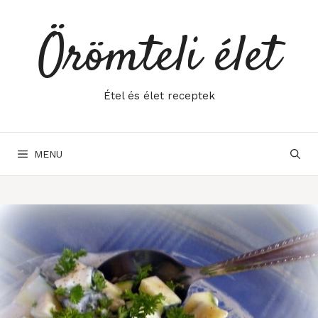
Skip
to
Örömteli élet
content
Étel és élet receptek
MENU