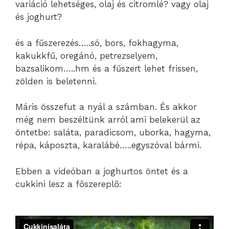
variáció lehetséges, olaj és citromlé? vagy olaj
és joghurt?
és a fűszerezés…..só, bors, fokhagyma,
kakukkfű, oregánó, petrezselyem,
bazsalikom…..hm és a fűszert lehet frissen,
zölden is beletenni.
Máris összefut a nyál a számban. És akkor
még nem beszéltünk arról ami belekerül az
öntetbe: saláta, paradicsom, uborka, hagyma,
répa, káposzta, karalábé…..egyszóval bármi.
Ebben a videóban a joghurtos öntet és a
cukkini lesz a főszereplő: