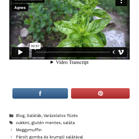
Categories
Blog
,
Saláták
,
Varázslatos főzés
Tags
cukkini
,
glutén mentes
,
saláta
Meggymuffin
Párolt gomba és krumpli salátával