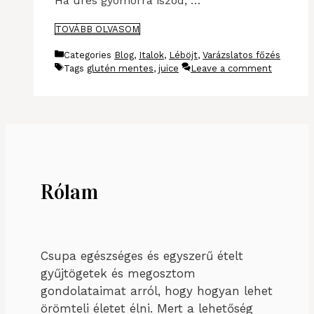
Ha üres gyomorra iszod, …
TOVÁBB OLVASOM
Categories
Blog
,
Italok
,
Léböjt
,
Varázslatos főzés
Tags
glutén mentes
,
juice
Leave a comment
Rólam
Csupa egészséges és egyszerű ételt
gyűjtögetek és megosztom
gondolataimat arról, hogy hogyan lehet
örömteli életet élni. Mert a lehetőség