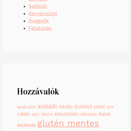
Saláták
Kenyérsütés
Reggelik
Falatozás
Hozzávalók
avokádó
banán
brokkoli
csoki
aszalt szilva
csíra
cukkini
egyszerűség
fogyás
curry
datolya
erőfeszítés
glutén mentes
gazdagság