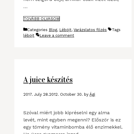
…
TOVÁBB OLVASOM
Categories
Blog
,
Léböjt
,
Varázslatos főzés
Tags
léböjt
Leave a comment
A juice készítés
2017. July 28.
2012. October 30.
by
Ági
Szóval miért jobb kipréselni egy alma
levét, mint egyben megenni? Először is ez
egy tömény vitaminbomba élő enzimekkel.