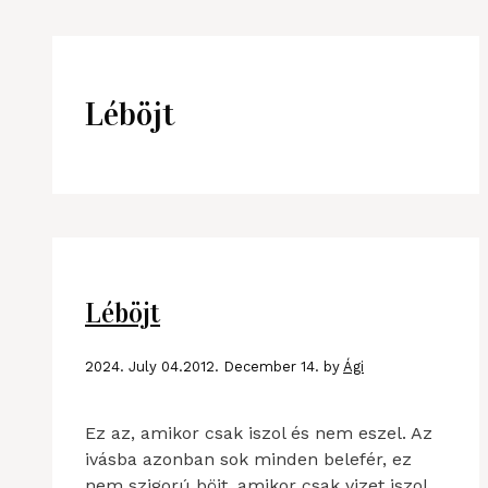
Léböjt
Léböjt
2024. July 04.
2012. December 14.
by
Ági
Ez az, amikor csak iszol és nem eszel. Az
ivásba azonban sok minden belefér, ez
nem szigorú böjt, amikor csak vizet iszol,