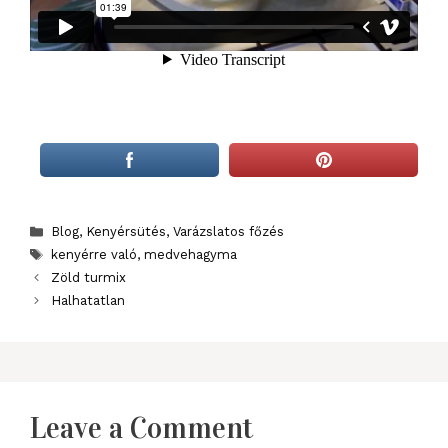
Categories
Blog
,
Kenyérsütés
,
Varázslatos főzés
Tags
kenyérre való
,
medvehagyma
Zöld turmix
Halhatatlan
Leave a Comment