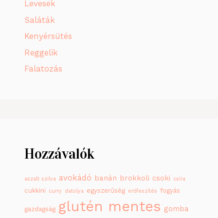
Levesek
Saláták
Kenyérsütés
Reggelik
Falatozás
Hozzávalók
avokádó
banán
brokkoli
csoki
aszalt szilva
csíra
cukkini
egyszerűség
fogyás
curry
datolya
erőfeszítés
glutén mentes
gomba
gazdagság